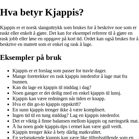
Hva betyr Kjappis?
Kjappis er et norsk slanguttrykk som brukes for å beskrive noe som er
raskt eller enkelt å gjøre. Det kan for eksempel referere til å gjøre en
rask jobb eller løse en oppgave på kort tid. Ordet kan også brukes for å
beskrive en matrett som er enkel og rask å lage.
Eksempler på bruk
Kjappis er et forslag som passer for travle dager.
Mange foretrekker en rask kjappis istedenfor å lage mat fra
bunnen.
Kan du lage en kjappis til middag i dag?
Noen ganger er det deilig med en enkel kjappis til lunsj.
Kjappis kan være redningen når tiden er knapp.
Hva er din go-to kjappis oppskrift?
En sunn kjappis trenger ikke å være komplisert.
Ingen tid til en tung middag? Lag en kjappis istedenfor.
Det er viktig å finne balansen mellom kjappis og næringsrik mat.
Å ha noen gode kjappis-tips i ermet kan være gull verdt.
Kjappis trenger ikke å bety dårlig matkvalitet.
En velsmakende kjappis kan være like tilfredsstillende som en