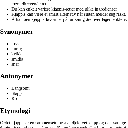
mer tidkrevende rett.
Du kan enkelt variere kjappis-retter med ulike ingredienser.
Kjappis kan være et smart alternativ når sulten melder seg raskt.
Å ha noen kjappis-favoritter på lur kan gjøre hverdagen enklere.
Synonymer
rask
hurtig
kvikk
smidig
snar
Antonymer
Langsomt
Slapp
Ro
Etymologi
Ordet kjappis er en sammensetning av adjektivet kjapp og den vanlige
diminutivendelsen -is på norsk. Kjapp betyr rask eller hurtig, og når vi