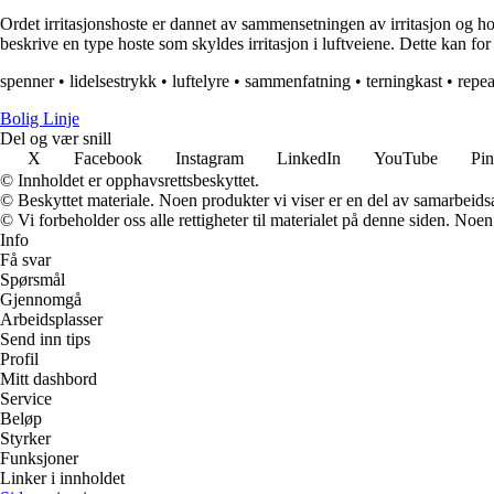
Ordet irritasjonshoste er dannet av sammensetningen av irritasjon og hoste
beskrive en type hoste som skyldes irritasjon i luftveiene. Dette kan fo
spenner
•
lidelsestrykk
•
luftelyre
•
sammenfatning
•
terningkast
•
repea
Bolig Linje
Del og vær snill
X
Facebook
Instagram
LinkedIn
YouTube
Pin
© Innholdet er opphavsrettsbeskyttet.
© Beskyttet materiale. Noen produkter vi viser er en del av samarbeid
© Vi forbeholder oss alle rettigheter til materialet på denne siden. Noe
Info
Få svar
Spørsmål
Gjennomgå
Arbeidsplasser
Send inn tips
Profil
Mitt dashbord
Service
Beløp
Styrker
Funksjoner
Linker i innholdet