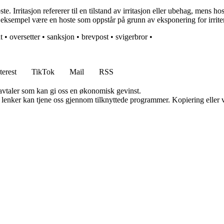
. Irritasjon refererer til en tilstand av irritasjon eller ubehag, mens ho
r eksempel være en hoste som oppstår på grunn av eksponering for irriter
t
•
oversetter
•
sanksjon
•
brevpost
•
svigerbror
•
terest
TikTok
Mail
RSS
savtaler som kan gi oss en økonomisk gevinst.
n lenker kan tjene oss gjennom tilknyttede programmer. Kopiering eller v