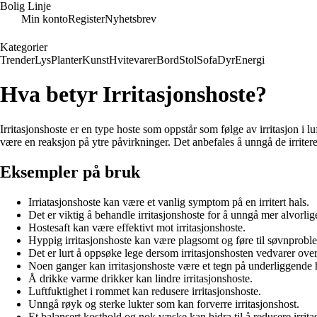
Bolig Linje
Min konto
Register
Nyhetsbrev
Kategorier
Trender
Lys
Planter
Kunst
Hvitevarer
Bord
Stol
Sofa
Dyr
Energi
Hva betyr Irritasjonshoste?
Irritasjonshoste er en type hoste som oppstår som følge av irritasjon i 
være en reaksjon på ytre påvirkninger. Det anbefales å unngå de irritere
Eksempler på bruk
Irriatasjonshoste kan være et vanlig symptom på en irritert hals.
Det er viktig å behandle irritasjonshoste for å unngå mer alvorli
Hostesaft kan være effektivt mot irritasjonshoste.
Hyppig irritasjonshoste kan være plagsomt og føre til søvnprobl
Det er lurt å oppsøke lege dersom irritasjonshosten vedvarer over 
Noen ganger kan irritasjonshoste være et tegn på underliggende 
Å drikke varme drikker kan lindre irritasjonshoste.
Luftfuktighet i rommet kan redusere irritasjonshoste.
Unngå røyk og sterke lukter som kan forverre irritasjonshost.
Et balansert kosthold og nok væske kan bidra til å redusere irrita