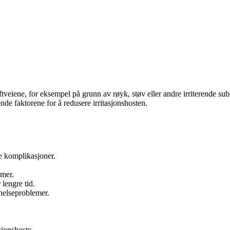
luftveiene, for eksempel på grunn av røyk, støv eller andre irriterende 
nde faktorene for å redusere irritasjonshosten.
ge komplikasjoner.
emer.
lengre tid.
helseproblemer.
sjonshoste.