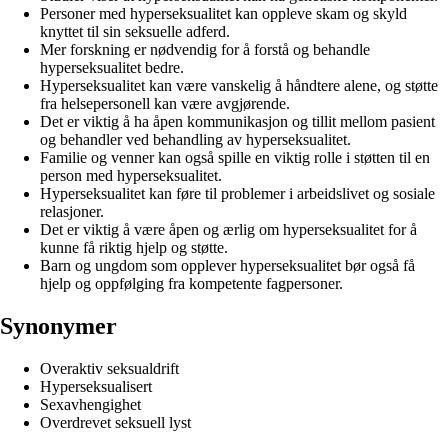
Personer med hyperseksualitet kan oppleve skam og skyld
knyttet til sin seksuelle adferd.
Mer forskning er nødvendig for å forstå og behandle
hyperseksualitet bedre.
Hyperseksualitet kan være vanskelig å håndtere alene, og støtte
fra helsepersonell kan være avgjørende.
Det er viktig å ha åpen kommunikasjon og tillit mellom pasient
og behandler ved behandling av hyperseksualitet.
Familie og venner kan også spille en viktig rolle i støtten til en
person med hyperseksualitet.
Hyperseksualitet kan føre til problemer i arbeidslivet og sosiale
relasjoner.
Det er viktig å være åpen og ærlig om hyperseksualitet for å
kunne få riktig hjelp og støtte.
Barn og ungdom som opplever hyperseksualitet bør også få
hjelp og oppfølging fra kompetente fagpersoner.
Synonymer
Overaktiv seksualdrift
Hyperseksualisert
Sexavhengighet
Overdrevet seksuell lyst