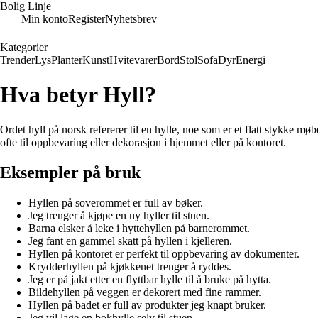
Bolig Linje
Min konto
Register
Nyhetsbrev
Kategorier
Trender
Lys
Planter
Kunst
Hvitevarer
Bord
Stol
Sofa
Dyr
Energi
Hva betyr Hyll?
Ordet hyll på norsk refererer til en hylle, noe som er et flatt stykke møb
ofte til oppbevaring eller dekorasjon i hjemmet eller på kontoret.
Eksempler på bruk
Hyllen på soverommet er full av bøker.
Jeg trenger å kjøpe en ny hyller til stuen.
Barna elsker å leke i hyttehyllen på barnerommet.
Jeg fant en gammel skatt på hyllen i kjelleren.
Hyllen på kontoret er perfekt til oppbevaring av dokumenter.
Krydderhyllen på kjøkkenet trenger å ryddes.
Jeg er på jakt etter en flyttbar hylle til å bruke på hytta.
Bildehyllen på veggen er dekorert med fine rammer.
Hyllen på badet er full av produkter jeg knapt bruker.
Jeg vil lage en bokhylle selv til stuen.