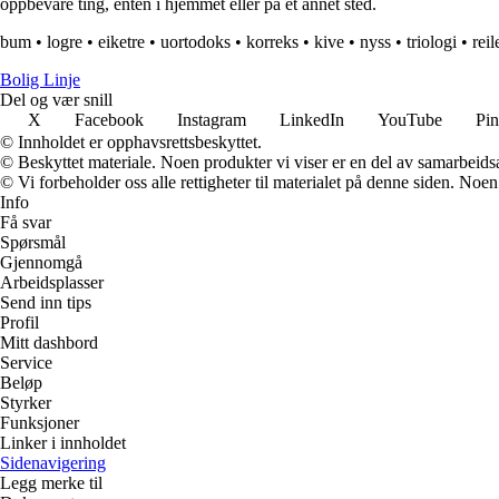
oppbevare ting, enten i hjemmet eller på et annet sted.
bum
•
logre
•
eiketre
•
uortodoks
•
korreks
•
kive
•
nyss
•
triologi
•
reil
Bolig Linje
Del og vær snill
X
Facebook
Instagram
LinkedIn
YouTube
Pin
© Innholdet er opphavsrettsbeskyttet.
© Beskyttet materiale. Noen produkter vi viser er en del av samarbeid
© Vi forbeholder oss alle rettigheter til materialet på denne siden. Noe
Info
Få svar
Spørsmål
Gjennomgå
Arbeidsplasser
Send inn tips
Profil
Mitt dashbord
Service
Beløp
Styrker
Funksjoner
Linker i innholdet
Sidenavigering
Legg merke til