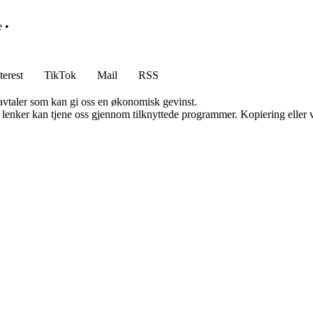
e
•
terest
TikTok
Mail
RSS
savtaler som kan gi oss en økonomisk gevinst.
n lenker kan tjene oss gjennom tilknyttede programmer. Kopiering eller v