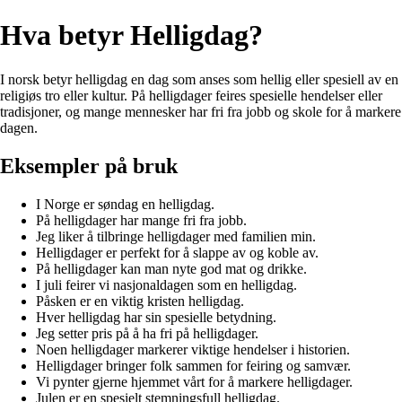
Hva betyr Helligdag?
I norsk betyr helligdag en dag som anses som hellig eller spesiell av en
religiøs tro eller kultur. På helligdager feires spesielle hendelser eller
tradisjoner, og mange mennesker har fri fra jobb og skole for å markere
dagen.
Eksempler på bruk
I Norge er søndag en helligdag.
På helligdager har mange fri fra jobb.
Jeg liker å tilbringe helligdager med familien min.
Helligdager er perfekt for å slappe av og koble av.
På helligdager kan man nyte god mat og drikke.
I juli feirer vi nasjonaldagen som en helligdag.
Påsken er en viktig kristen helligdag.
Hver helligdag har sin spesielle betydning.
Jeg setter pris på å ha fri på helligdager.
Noen helligdager markerer viktige hendelser i historien.
Helligdager bringer folk sammen for feiring og samvær.
Vi pynter gjerne hjemmet vårt for å markere helligdager.
Julen er en spesielt stemningsfull helligdag.