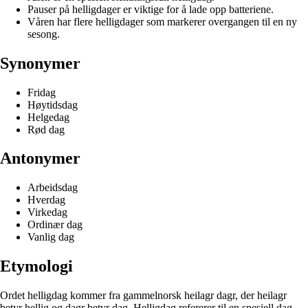
Pauser på helligdager er viktige for å lade opp batteriene.
Våren har flere helligdager som markerer overgangen til en ny
sesong.
Synonymer
Fridag
Høytidsdag
Helgedag
Rød dag
Antonymer
Arbeidsdag
Hverdag
Virkedag
Ordinær dag
Vanlig dag
Etymologi
Ordet helligdag kommer fra gammelnorsk heilagr dagr, der heilagr
betyr hellig og dagr betyr dag. Helligdag refererer til en spesiell dag