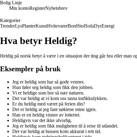
Bolig Linje
Min konto
Register
Nyhetsbrev
Kategorier
Trender
Lys
Planter
Kunst
Hvitevarer
Bord
Stol
Sofa
Dyr
Energi
Hva betyr Heldig?
Heldig på norsk betyr å være i en situasjon der ting går bra eller man o
Eksempler på bruk
Jeg er heldig som har så gode venner.
Hun føler seg heldig som fikk den jobben.
Vi er heldige som bor så nær naturen.
Det var heldig at vi kom oss unna trafikkulykken.
Er du heldig med været på ferien din?
Det er heldig at jeg fant nøklene mine igjen.
Han er en heldig vinner av lotteriet.
Heldigvis var det ikke alvorlig.
Jeg er heldig som fikk muligheten til å reise til utlandet.
Det var heldig at bussen kom akkurat i rett tid.
Heldigvis kom redningshelikopteret i tide.