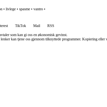
on
•
livlege
•
spasme
•
vantro
•
terest
TikTok
Mail
RSS
savtaler som kan gi oss en økonomisk gevinst.
n lenker kan tjene oss gjennom tilknyttede programmer. Kopiering eller v