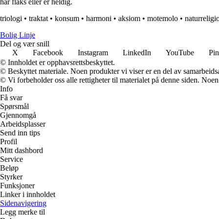
har flaks eller er heldig.
triologi
•
traktat
•
konsum
•
harmoni
•
aksiom
•
motemolo
•
naturreligi
Bolig Linje
Del og vær snill
X
Facebook
Instagram
LinkedIn
YouTube
Pin
© Innholdet er opphavsrettsbeskyttet.
© Beskyttet materiale. Noen produkter vi viser er en del av samarbeid
© Vi forbeholder oss alle rettigheter til materialet på denne siden. Noe
Info
Få svar
Spørsmål
Gjennomgå
Arbeidsplasser
Send inn tips
Profil
Mitt dashbord
Service
Beløp
Styrker
Funksjoner
Linker i innholdet
Sidenavigering
Legg merke til