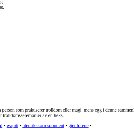
eg.
se.
person som praktiserer trolldom eller magi, mens egg i denne sammenheng
er trolldomsseremonier av en heks.
id
•
wapiti
•
utenrikskorrespondent
•
gjenforene
•