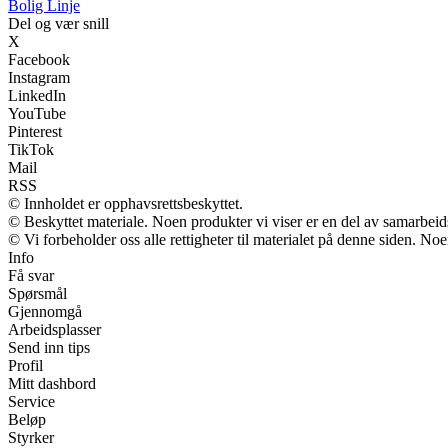
Bolig Linje
Del og vær snill
X
Facebook
Instagram
LinkedIn
YouTube
Pinterest
TikTok
Mail
RSS
© Innholdet er opphavsrettsbeskyttet.
© Beskyttet materiale. Noen produkter vi viser er en del av samarbei
© Vi forbeholder oss alle rettigheter til materialet på denne siden. No
Info
Få svar
Spørsmål
Gjennomgå
Arbeidsplasser
Send inn tips
Profil
Mitt dashbord
Service
Beløp
Styrker