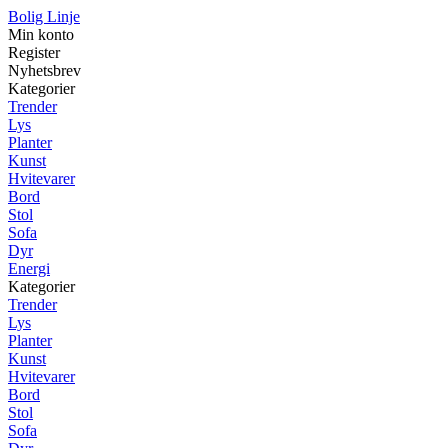
Bolig Linje
Min konto
Register
Nyhetsbrev
Kategorier
Trender
Lys
Planter
Kunst
Hvitevarer
Bord
Stol
Sofa
Dyr
Energi
Kategorier
Trender
Lys
Planter
Kunst
Hvitevarer
Bord
Stol
Sofa