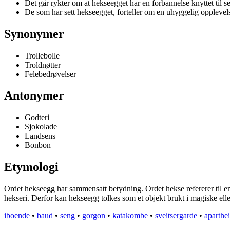
Det går rykter om at hekseegget har en forbannelse knyttet til s
De som har sett hekseegget, forteller om en uhyggelig opplevel
Synonymer
Trollebolle
Troldnøtter
Felebedrøvelser
Antonymer
Godteri
Sjokolade
Landsens
Bonbon
Etymologi
Ordet hekseegg har sammensatt betydning. Ordet hekse refererer til en 
hekseri. Derfor kan hekseegg tolkes som et objekt brukt i magiske ell
iboende
•
baud
•
seng
•
gorgon
•
katakombe
•
sveitsergarde
•
aparthe