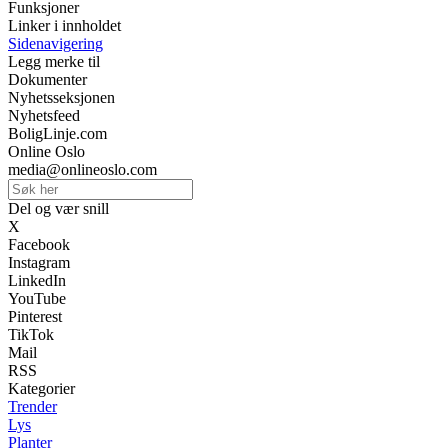
Funksjoner
Linker i innholdet
Sidenavigering
Legg merke til
Dokumenter
Nyhetsseksjonen
Nyhetsfeed
BoligLinje.com
Online Oslo
media@onlineoslo.com
Del og vær snill
X
Facebook
Instagram
LinkedIn
YouTube
Pinterest
TikTok
Mail
RSS
Kategorier
Trender
Lys
Planter