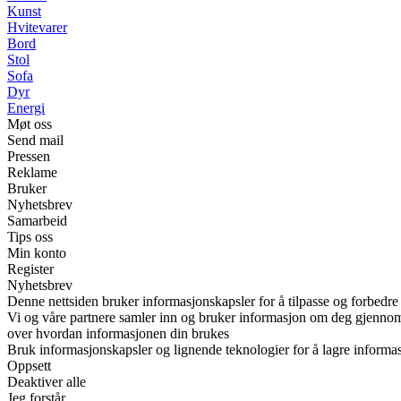
Kunst
Hvitevarer
Bord
Stol
Sofa
Dyr
Energi
Møt oss
Send mail
Pressen
Reklame
Bruker
Nyhetsbrev
Samarbeid
Tips oss
Min konto
Register
Nyhetsbrev
Denne nettsiden bruker informasjonskapsler for å tilpasse og forbedre
Vi og våre partnere samler inn og bruker informasjon om deg gjennom i
over hvordan informasjonen din brukes
Bruk informasjonskapsler og lignende teknologier for å lagre informasj
Oppsett
Deaktiver alle
Jeg forstår