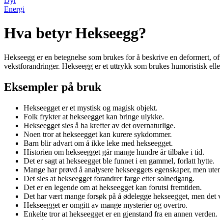
Dyr
Energi
Hva betyr Hekseegg?
Hekseegg er en betegnelse som brukes for å beskrive en deformert, oft
vekstforandringer. Hekseegg er et uttrykk som brukes humoristisk eller 
Eksempler på bruk
Hekseegget er et mystisk og magisk objekt.
Folk frykter at hekseegget kan bringe ulykke.
Hekseegget sies å ha krefter av det overnaturlige.
Noen tror at hekseegget kan kurere sykdommer.
Barn blir advart om å ikke leke med hekseegget.
Historien om hekseegget går mange hundre år tilbake i tid.
Det er sagt at hekseegget ble funnet i en gammel, forlatt hytte.
Mange har prøvd å analysere hekseeggets egenskaper, men uten
Det sies at hekseegget forandrer farge etter solnedgang.
Det er en legende om at hekseegget kan forutsi fremtiden.
Det har vært mange forsøk på å ødelegge hekseegget, men det v
Hekseegget er omgitt av mange mysterier og overtro.
Enkelte tror at hekseegget er en gjenstand fra en annen verden.