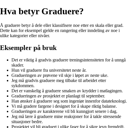
Hva betyr Graduere?
Å graduere betyr å dele eller klassifisere noe etter en skala eller grad.
Dette kan for eksempel gjelde en rangering eller inndeling av noe i
ulike kategorier eller nivåer.
Eksempler på bruk
Det er viktig å gradvis graduere treningsintensiteten for å unngå
skader.
Hun vil graduere fra universitetet neste år.
Gradueringen av prøvene vil skje i løpet av neste uke.
Jeg må gradvis graduere meg tilbake til arbeidet etter
sykdommen.
Det er vanskelig å graduere smaken av krydder i matlagingen.
Gradueringen av prosjektet er planlagt til september.
Han ønsker å graduere seg som ingeniør innenfor datateknologi.
Vi må gradere fargene i designet for å skape riktig balanse.
Gradueringen av karakterene vil bli kunngjort senere i dag.
Jeg må lære å graduere mine reaksjoner for å takle stressende
situasjoner bedre.
Prosjektet vil bli graduert i ulike faser for å sikre jevn fremdrift.