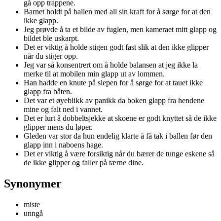
gå opp trappene.
Barnet holdt på ballen med all sin kraft for å sørge for at den
ikke glapp.
Jeg prøvde å ta et bilde av fuglen, men kameraet mitt glapp og
bildet ble uskarpt.
Det er viktig å holde stigen godt fast slik at den ikke glipper
når du stiger opp.
Jeg var så konsentrert om å holde balansen at jeg ikke la
merke til at mobilen min glapp ut av lommen.
Han hadde en knute på slepen for å sørge for at tauet ikke
glapp fra båten.
Det var et øyeblikk av panikk da boken glapp fra hendene
mine og falt ned i vannet.
Det er lurt å dobbeltsjekke at skoene er godt knyttet så de ikke
glipper mens du løper.
Gleden var stor da hun endelig klarte å få tak i ballen før den
glapp inn i naboens hage.
Det er viktig å være forsiktig når du bærer de tunge eskene så
de ikke glipper og faller på tærne dine.
Synonymer
miste
unngå