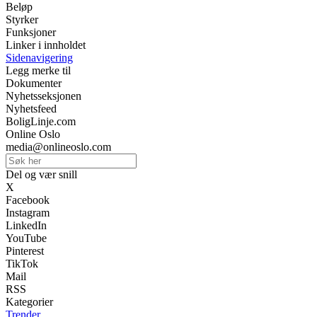
Beløp
Styrker
Funksjoner
Linker i innholdet
Sidenavigering
Legg merke til
Dokumenter
Nyhetsseksjonen
Nyhetsfeed
BoligLinje.com
Online Oslo
media@onlineoslo.com
Del og vær snill
X
Facebook
Instagram
LinkedIn
YouTube
Pinterest
TikTok
Mail
RSS
Kategorier
Trender