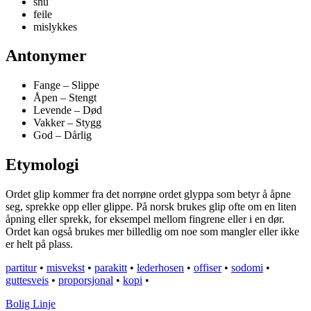
snu
feile
mislykkes
Antonymer
Fange – Slippe
Åpen – Stengt
Levende – Død
Vakker – Stygg
God – Dårlig
Etymologi
Ordet glip kommer fra det norrøne ordet glyppa som betyr å åpne
seg, sprekke opp eller glippe. På norsk brukes glip ofte om en liten
åpning eller sprekk, for eksempel mellom fingrene eller i en dør.
Ordet kan også brukes mer billedlig om noe som mangler eller ikke
er helt på plass.
partitur
•
misvekst
•
parakitt
•
lederhosen
•
offiser
•
sodomi
•
guttesveis
•
proporsjonal
•
kopi
•
Bolig Linje