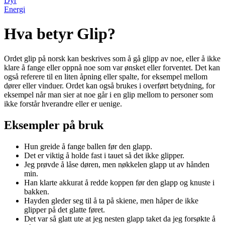
Dyr
Energi
Hva betyr Glip?
Ordet glip på norsk kan beskrives som å gå glipp av noe, eller å ikke
klare å fange eller oppnå noe som var ønsket eller forventet. Det kan
også referere til en liten åpning eller spalte, for eksempel mellom
dører eller vinduer. Ordet kan også brukes i overført betydning, for
eksempel når man sier at noe går i en glip mellom to personer som
ikke forstår hverandre eller er uenige.
Eksempler på bruk
Hun greide å fange ballen før den glapp.
Det er viktig å holde fast i tauet så det ikke glipper.
Jeg prøvde å låse døren, men nøkkelen glapp ut av hånden
min.
Han klarte akkurat å redde koppen før den glapp og knuste i
bakken.
Hayden gleder seg til å ta på skiene, men håper de ikke
glipper på det glatte føret.
Det var så glatt ute at jeg nesten glapp taket da jeg forsøkte å