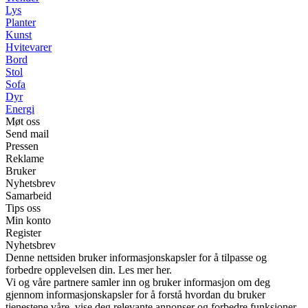
Lys
Planter
Kunst
Hvitevarer
Bord
Stol
Sofa
Dyr
Energi
Møt oss
Send mail
Pressen
Reklame
Bruker
Nyhetsbrev
Samarbeid
Tips oss
Min konto
Register
Nyhetsbrev
Denne nettsiden bruker informasjonskapsler for å tilpasse og
forbedre opplevelsen din. Les mer her.
Vi og våre partnere samler inn og bruker informasjon om deg
gjennom informasjonskapsler for å forstå hvordan du bruker
tjenestene våre, vise deg relevante annonser og forbedre funksjoner.