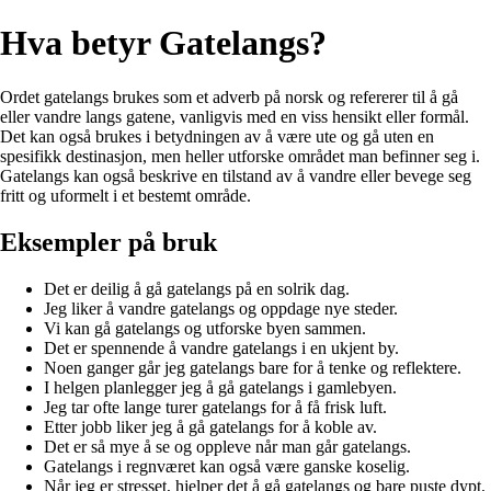
Hva betyr Gatelangs?
Ordet gatelangs brukes som et adverb på norsk og refererer til å gå
eller vandre langs gatene, vanligvis med en viss hensikt eller formål.
Det kan også brukes i betydningen av å være ute og gå uten en
spesifikk destinasjon, men heller utforske området man befinner seg i.
Gatelangs kan også beskrive en tilstand av å vandre eller bevege seg
fritt og uformelt i et bestemt område.
Eksempler på bruk
Det er deilig å gå gatelangs på en solrik dag.
Jeg liker å vandre gatelangs og oppdage nye steder.
Vi kan gå gatelangs og utforske byen sammen.
Det er spennende å vandre gatelangs i en ukjent by.
Noen ganger går jeg gatelangs bare for å tenke og reflektere.
I helgen planlegger jeg å gå gatelangs i gamlebyen.
Jeg tar ofte lange turer gatelangs for å få frisk luft.
Etter jobb liker jeg å gå gatelangs for å koble av.
Det er så mye å se og oppleve når man går gatelangs.
Gatelangs i regnværet kan også være ganske koselig.
Når jeg er stresset, hjelper det å gå gatelangs og bare puste dypt.