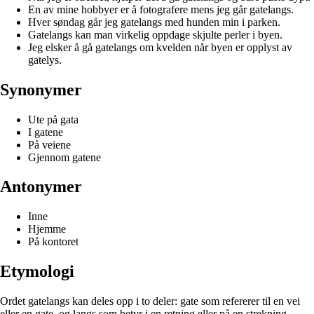
En av mine hobbyer er å fotografere mens jeg går gatelangs.
Hver søndag går jeg gatelangs med hunden min i parken.
Gatelangs kan man virkelig oppdage skjulte perler i byen.
Jeg elsker å gå gatelangs om kvelden når byen er opplyst av
gatelys.
Synonymer
Ute på gata
I gatene
På veiene
Gjennom gatene
Antonymer
Inne
Hjemme
På kontoret
Etymologi
Ordet gatelangs kan deles opp i to deler: gate som refererer til en vei
eller en gate, og langs som betyr i en retning eller på en strekning.