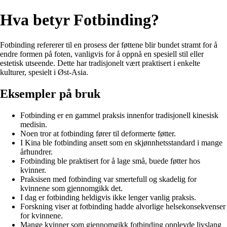
Hva betyr Fotbinding?
Fotbinding refererer til en prosess der føttene blir bundet stramt for å
endre formen på foten, vanligvis for å oppnå en spesiell stil eller
estetisk utseende. Dette har tradisjonelt vært praktisert i enkelte
kulturer, spesielt i Øst-Asia.
Eksempler på bruk
Fotbinding er en gammel praksis innenfor tradisjonell kinesisk
medisin.
Noen tror at fotbinding fører til deformerte føtter.
I Kina ble fotbinding ansett som en skjønnhetsstandard i mange
århundrer.
Fotbinding ble praktisert for å lage små, buede føtter hos
kvinner.
Praksisen med fotbinding var smertefull og skadelig for
kvinnene som gjennomgikk det.
I dag er fotbinding heldigvis ikke lenger vanlig praksis.
Forskning viser at fotbinding hadde alvorlige helsekonsekvenser
for kvinnene.
Mange kvinner som gjennomgikk fotbinding opplevde livslang