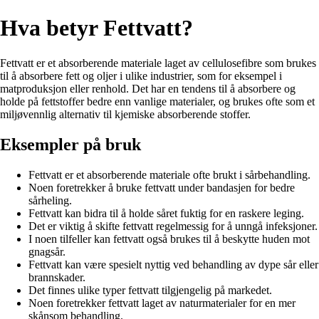
Hva betyr Fettvatt?
Fettvatt er et absorberende materiale laget av cellulosefibre som brukes
til å absorbere fett og oljer i ulike industrier, som for eksempel i
matproduksjon eller renhold. Det har en tendens til å absorbere og
holde på fettstoffer bedre enn vanlige materialer, og brukes ofte som et
miljøvennlig alternativ til kjemiske absorberende stoffer.
Eksempler på bruk
Fettvatt er et absorberende materiale ofte brukt i sårbehandling.
Noen foretrekker å bruke fettvatt under bandasjen for bedre
sårheling.
Fettvatt kan bidra til å holde såret fuktig for en raskere leging.
Det er viktig å skifte fettvatt regelmessig for å unngå infeksjoner.
I noen tilfeller kan fettvatt også brukes til å beskytte huden mot
gnagsår.
Fettvatt kan være spesielt nyttig ved behandling av dype sår eller
brannskader.
Det finnes ulike typer fettvatt tilgjengelig på markedet.
Noen foretrekker fettvatt laget av naturmaterialer for en mer
skånsom behandling.