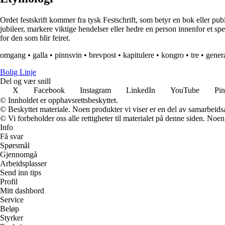
Ordet festskrift kommer fra tysk Festschrift, som betyr en bok eller publik
jubileer, markere viktige hendelser eller hedre en person innenfor et spes
for den som blir feiret.
omgang
•
galla
•
pinnsvin
•
brevpost
•
kapitulere
•
kongro
•
tre
•
gener
Bolig Linje
Del og vær snill
X
Facebook
Instagram
LinkedIn
YouTube
Pin
© Innholdet er opphavsrettsbeskyttet.
© Beskyttet materiale. Noen produkter vi viser er en del av samarbeid
© Vi forbeholder oss alle rettigheter til materialet på denne siden. Noe
Info
Få svar
Spørsmål
Gjennomgå
Arbeidsplasser
Send inn tips
Profil
Mitt dashbord
Service
Beløp
Styrker