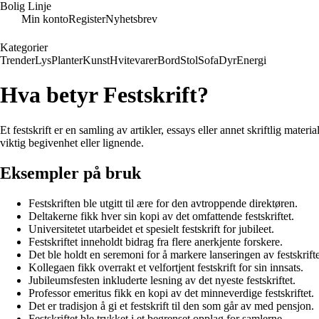
Bolig Linje
Min konto
Register
Nyhetsbrev
Kategorier
Trender
Lys
Planter
Kunst
Hvitevarer
Bord
Stol
Sofa
Dyr
Energi
Hva betyr Festskrift?
Et festskrift er en samling av artikler, essays eller annet skriftlig mater
viktig begivenhet eller lignende.
Eksempler på bruk
Festskriften ble utgitt til ære for den avtroppende direktøren.
Deltakerne fikk hver sin kopi av det omfattende festskriftet.
Universitetet utarbeidet et spesielt festskrift for jubileet.
Festskriftet inneholdt bidrag fra flere anerkjente forskere.
Det ble holdt en seremoni for å markere lanseringen av festskrifte
Kollegaen fikk overrakt et velfortjent festskrift for sin innsats.
Jubileumsfesten inkluderte lesning av det nyeste festskriftet.
Professor emeritus fikk en kopi av det minneverdige festskriftet.
Det er tradisjon å gi et festskrift til den som går av med pensjon.
Festskriftet ble trykket i et begrenset opplag for samlerne.