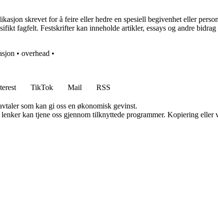
asjon skrevet for å feire eller hedre en spesiell begivenhet eller person. 
ifikt fagfelt. Festskrifter kan inneholde artikler, essays og andre bidrag
asjon
•
overhead
•
terest
TikTok
Mail
RSS
savtaler som kan gi oss en økonomisk gevinst.
n lenker kan tjene oss gjennom tilknyttede programmer. Kopiering eller v