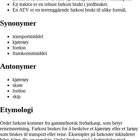
En traktor er en robust farkost brukt i jordbruket.
En ATV er en terrenggående farkost brukt til ulike formål.
Synonymer
transportmiddel
kjøretøy
fordon
framkomstmiddel
Antonymer
kjøretøy
skute
fordon
skip
Etymologi
Ordet farkost kommer fra gammelnorsk ferðarkaup, som betyr
reiseinnretning. Farkost brukes for å beskrive et kjøretøy eller et fartøy
som brukes til transport eller reise. Eksempler på farkoster inkluderer
biler, båter, fly og romskip. Ordet brukes også i forbindelse med