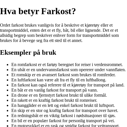
Hva betyr Farkost?
Ordet farkost brukes vanligvis for å beskrive et kjøretøy eller et
transportmiddel, enten det er et fly, båt, bil eller lignende. Det er et
allsidig begrep som beskriver enhver form for transportmiddel som
brukes for å bevege seg fra ett sted til et annet.
Eksempler på bruk
En romfarkost er et fartøy beregnet for reiser i verdensrommet.
En ubåt er en undervannsfarkost som opererer under vannflaten.
Et romskip er en avansert farkost som brukes til romferder.
En luftfarkost kan være alt fra et fly til en luftballong.
En farkost kan også referere til et kjøretøy for transport på land.
En båt er en vanlig farkost for transport på vann.
En drone er en fjernstyrt farkost brukt til ulike formål.
En rakett er en kraftig farkost brukt til romreiser.
En hangglider er en lett og enkel farkost brukt til luftsport.
En skip er en stor og kraftig farkost for transport over havet.
En redningsbåt er en viktig farkost i nødsituasjoner til sjøs.
En bil er en populær farkost for personlig transport på vei.
En motorsykkel er en rask og smidig farkost for veitransport.