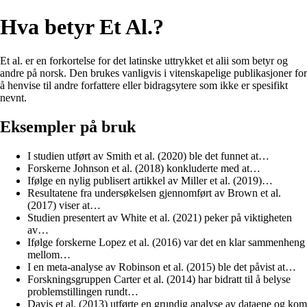
Hva betyr Et Al.?
Et al. er en forkortelse for det latinske uttrykket et alii som betyr og
andre på norsk. Den brukes vanligvis i vitenskapelige publikasjoner for
å henvise til andre forfattere eller bidragsytere som ikke er spesifikt
nevnt.
Eksempler på bruk
I studien utført av Smith et al. (2020) ble det funnet at…
Forskerne Johnson et al. (2018) konkluderte med at…
Ifølge en nylig publisert artikkel av Miller et al. (2019)…
Resultatene fra undersøkelsen gjennomført av Brown et al.
(2017) viser at…
Studien presentert av White et al. (2021) peker på viktigheten
av…
Ifølge forskerne Lopez et al. (2016) var det en klar sammenheng
mellom…
I en meta-analyse av Robinson et al. (2015) ble det påvist at…
Forskningsgruppen Carter et al. (2014) har bidratt til å belyse
problemstillingen rundt…
Davis et al. (2013) utførte en grundig analyse av dataene og kom