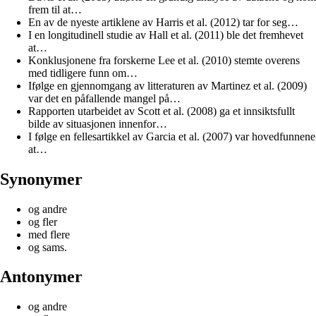
frem til at…
En av de nyeste artiklene av Harris et al. (2012) tar for seg…
I en longitudinell studie av Hall et al. (2011) ble det fremhevet
at…
Konklusjonene fra forskerne Lee et al. (2010) stemte overens
med tidligere funn om…
Ifølge en gjennomgang av litteraturen av Martinez et al. (2009)
var det en påfallende mangel på…
Rapporten utarbeidet av Scott et al. (2008) ga et innsiktsfullt
bilde av situasjonen innenfor…
I følge en fellesartikkel av Garcia et al. (2007) var hovedfunnene
at…
Synonymer
og andre
og fler
med flere
og sams.
Antonymer
og andre