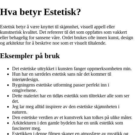
Hva betyr Estetisk?
Estetisk betyr å være knyttet til skjønnhet, visuell appell eller
kunstnerisk kvalitet. Det refererer til det som oppfattes som vakkert
eller behagelig for sansene våre. Ordet brukes ofte innen kunst, design
og arkitektur for å beskrive noe som er visuelt tiltalende.
Eksempler på bruk
Det estetiske uttrykket i kunsten fanger oppmerksomheten min.
Hun har en særdeles estetisk sans når det kommer til
interiørdesign.
Bygningens estetiske utforming passer perfekt inn i
omgivelsene.
Dette maleriet har en tidløs estetikk som tiltrekker alle som ser
det.
Jeg lar meg alltid inspirere av den estetiske skjønnheten i
naturen.
Den estetiske verdien av et kunstverk kan tolkes på ulike måter.
Arkitekturen i den gamle bydelen har en unik estetikk som
fascinerer meg.
Estetikken i denne filmen skaper en atmosfære av mystikk og