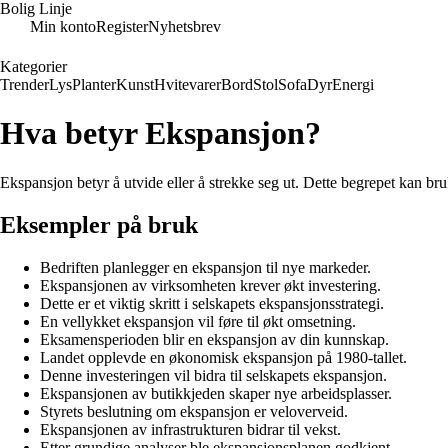
Bolig Linje
Min konto
Register
Nyhetsbrev
Kategorier
Trender
Lys
Planter
Kunst
Hvitevarer
Bord
Stol
Sofa
Dyr
Energi
Hva betyr Ekspansjon?
Ekspansjon betyr å utvide eller å strekke seg ut. Dette begrepet kan bru
Eksempler på bruk
Bedriften planlegger en ekspansjon til nye markeder.
Ekspansjonen av virksomheten krever økt investering.
Dette er et viktig skritt i selskapets ekspansjonsstrategi.
En vellykket ekspansjon vil føre til økt omsetning.
Eksamensperioden blir en ekspansjon av din kunnskap.
Landet opplevde en økonomisk ekspansjon på 1980-tallet.
Denne investeringen vil bidra til selskapets ekspansjon.
Ekspansjonen av butikkjeden skaper nye arbeidsplasser.
Styrets beslutning om ekspansjon er veloverveid.
Ekspansjonen av infrastrukturen bidrar til vekst.
Etter grundige analyser ble ekspansjonsplanen godkjent.