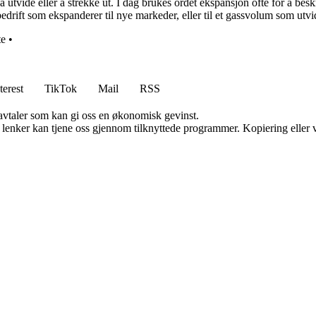
tvide eller å strekke ut. I dag brukes ordet ekspansjon ofte for å beskri
 bedrift som ekspanderer til nye markeder, eller til et gassvolum som utv
te
•
terest
TikTok
Mail
RSS
savtaler som kan gi oss en økonomisk gevinst.
n lenker kan tjene oss gjennom tilknyttede programmer. Kopiering eller v