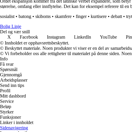
Ordet ekspansjon kommer fra det latinske verbet expandere, som betyr å u
størrelse, omfang eller innflytelse. Det kan for eksempel referere til en
sosialist
•
batong
•
skiboms
•
skamfere
•
finger
•
kurtisere
•
debatt
•
try
Bolig Linje
Del og vær snill
X
Facebook
Instagram
LinkedIn
YouTube
Pin
© Innholdet er opphavsrettsbeskyttet.
© Beskyttet materiale. Noen produkter vi viser er en del av samarbeid
© Vi forbeholder oss alle rettigheter til materialet på denne siden. Noe
Info
Få svar
Spørsmål
Gjennomgå
Arbeidsplasser
Send inn tips
Profil
Mitt dashbord
Service
Beløp
Styrker
Funksjoner
Linker i innholdet
Sidenavigering