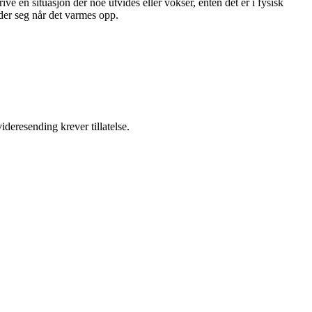
ve en situasjon der noe utvides eller vokser, enten det er i fysisk
ider seg når det varmes opp.
ideresending krever tillatelse.