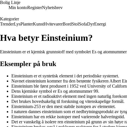
Bolig Linje
Min konto
Register
Nyhetsbrev
Kategorier
Trender
Lys
Planter
Kunst
Hvitevarer
Bord
Stol
Sofa
Dyr
Energi
Hva betyr Einsteinium?
Einsteinium er et kjemisk grunnstoff med symbolet Es og atomnummer 99. 
Eksempler på bruk
Einsteinium er et syntetisk element i det periodiske systemet.
Navnet einsteinium kommer fra den berømte fysikeren Albert Ein
Einsteinium ble først produsert i 1952 ved University of Californ
Dens kjemiske symbol er Es og atomnummer 99.
Einsteinium er et radioaktivt element med ingen naturlig forekom
Det brukes hovedsakelig til forskning og vitenskapelige formål.
Einsteinium-253 er den mest stabile isotopen av elementet.
I naturen dannes einsteinium som et nedbrytningsprodukt av tyng
Einsteinium har en rekke isotoper med varierende halveringstid.
Det er vanskelig å isolere ren einsteinium på grunn av sin høye ra
Einsteinium brukes også i nukleære reaktorer for å studere kjerne