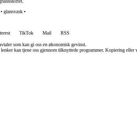
grunnstoffet.
•
glansvask
•
terest
TikTok
Mail
RSS
savtaler som kan gi oss en økonomisk gevinst.
n lenker kan tjene oss gjennom tilknyttede programmer. Kopiering eller v