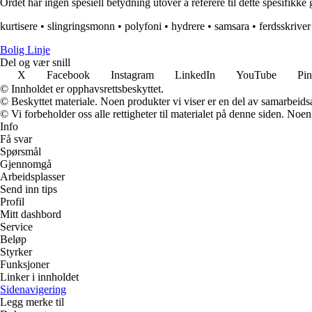
Ordet har ingen spesiell betydning utover å referere til dette spesifikke 
kurtisere
•
slingringsmonn
•
polyfoni
•
hydrere
•
samsara
•
ferdsskriver
Bolig Linje
Del og vær snill
X
Facebook
Instagram
LinkedIn
YouTube
Pin
© Innholdet er opphavsrettsbeskyttet.
© Beskyttet materiale. Noen produkter vi viser er en del av samarbeid
© Vi forbeholder oss alle rettigheter til materialet på denne siden. Noe
Info
Få svar
Spørsmål
Gjennomgå
Arbeidsplasser
Send inn tips
Profil
Mitt dashbord
Service
Beløp
Styrker
Funksjoner
Linker i innholdet
Sidenavigering
Legg merke til