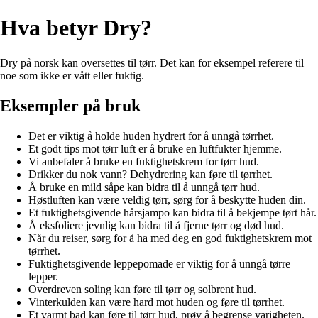
Hva betyr Dry?
Dry på norsk kan oversettes til tørr. Det kan for eksempel referere til
noe som ikke er vått eller fuktig.
Eksempler på bruk
Det er viktig å holde huden hydrert for å unngå tørrhet.
Et godt tips mot tørr luft er å bruke en luftfukter hjemme.
Vi anbefaler å bruke en fuktighetskrem for tørr hud.
Drikker du nok vann? Dehydrering kan føre til tørrhet.
Å bruke en mild såpe kan bidra til å unngå tørr hud.
Høstluften kan være veldig tørr, sørg for å beskytte huden din.
Et fuktighetsgivende hårsjampo kan bidra til å bekjempe tørt hår.
Å eksfoliere jevnlig kan bidra til å fjerne tørr og død hud.
Når du reiser, sørg for å ha med deg en god fuktighetskrem mot
tørrhet.
Fuktighetsgivende leppepomade er viktig for å unngå tørre
lepper.
Overdreven soling kan føre til tørr og solbrent hud.
Vinterkulden kan være hard mot huden og føre til tørrhet.
Et varmt bad kan føre til tørr hud, prøv å begrense varigheten.