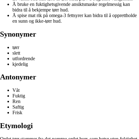
Å bruke en fuktighetsgivende ansiktsmaske regelmessig kan
bidra til å bekjempe tørr hud.
Å spise mat rik på omega-3 fettsyrer kan bidra til å opprettholde
en sunn og ikke-tørr hud.
Synonymer
tørr
slett
utfordrende
kjedelig
Antonymer
Våt
Fuktig
Ren
Saftig
Frisk
Etymologi
Ordet tørr stammer fra det norrøne ordet þurr, som betyr uten fuktighet