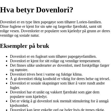
Hva betyr Dovenlori?
Dovenlori er en type liten papegøye som tilhører Lorien-familien.
Disse fuglene er kjent for sin søte og fargerike fjærdrakt, samt sitt
rolige vesen. Dovenlorier er populære som kjæledyr på grunn av deres
vennlige og sosiale natur.
Eksempler på bruk
Dovenlori er en fugleart som tilhører papegøyefamilien.
Dovenlori er kjent for sitt rolige og vennlige temperament.
Det finnes ulike underarter av dovenlori, med forskjellige farger
og mønstre.
Dovenlori trives best i varme og fuktige klima.
Å gi dovenlori riktig kosthold er viktig for deres helse og trivsel.
Dovenlori er sosiale skapninger som liker å være rundt andre
fugler.
Dovenlori har et unikt og vakkert fjærdrakt som gjør dem
populære som kjæledyr.
Det er viktig å gi dovenlori nok mentalt stimulering for å unngå
kjedsomhet.
Dovenlori kan lære enkelte ord og lyder hvis de trenes riktig.