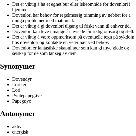
Det er viktig å ha et egnet bur eller lekeområde for dovenlori i
hjemmet.
Dovenlori har behov for regelmessig trimming av nebbet for å
unngå problemer med matinntak.
Det er viktig å gi dovenlori tilgang til friskt vann til enhver tid.
Dovenlori kan leve i mange år hvis de får riktig omsorg og stell.
Det er viktig å være oppmerksom på eventuelle tegn på sykdom
hos dovenlori og kontakte en veterinær ved behov.
Dovenlori er fantastiske skapninger som kan gi mye glede og
selskap for de som tar seg av dem.
Synonymer
Dovendyr
Loriker
Lori
Pyntepapegøye
Papegøye
Antonymer
aktiv
energisk