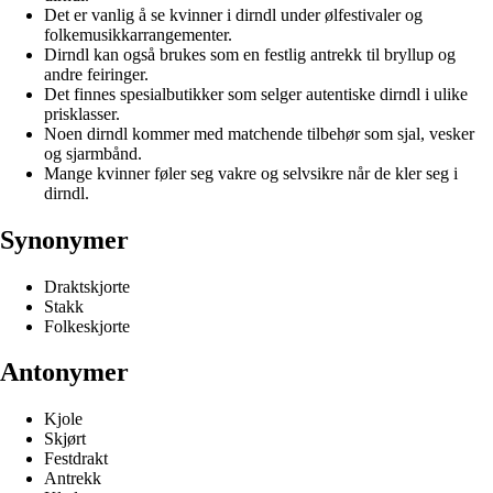
Det er vanlig å se kvinner i dirndl under ølfestivaler og
folkemusikkarrangementer.
Dirndl kan også brukes som en festlig antrekk til bryllup og
andre feiringer.
Det finnes spesialbutikker som selger autentiske dirndl i ulike
prisklasser.
Noen dirndl kommer med matchende tilbehør som sjal, vesker
og sjarmbånd.
Mange kvinner føler seg vakre og selvsikre når de kler seg i
dirndl.
Synonymer
Draktskjorte
Stakk
Folkeskjorte
Antonymer
Kjole
Skjørt
Festdrakt
Antrekk