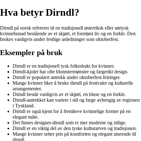
Hva betyr Dirndl?
Dirndl på norsk refererer til en tradisjonell østerriksk eller sørtysk
kvinnebunad bestående av et skjørt, et formløst liv og en forkle. Den
brukes vanligvis under festlige anledninger som oktoberfest.
Eksempler på bruk
Dirndl er en tradisjonell tysk folkedrakt for kvinner.
Dirndl-kjoler har ofte blomstermønstre og fargerikt design.
Dirndl er populært antrekk under oktoberfest-feiringer.
Mange kvinner liker å bruke dirndl på festivaler og kulturelle
arrangementer.
Dirndl består vanligvis av et skjørt, en bluse og en forkle.
Dirndl-antrekket kan variere i stil og farge avhengig av regionen
i Tyskland.
Dirndl er også kjent for å fremheve kvinnelige former på en
elegant måte.
Det finnes designer-dirndl som er mer moderne og stilige.
Dirndl er en viktig del av den tyske kulturarven og tradisjonen.
Mange kvinner setter pris på komforten og elegant utseende til
dirndl.