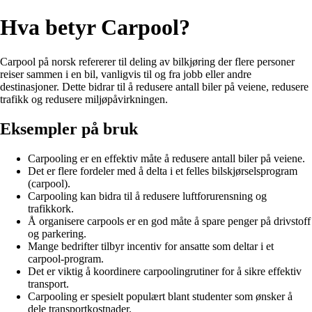
Hva betyr Carpool?
Carpool på norsk refererer til deling av bilkjøring der flere personer
reiser sammen i en bil, vanligvis til og fra jobb eller andre
destinasjoner. Dette bidrar til å redusere antall biler på veiene, redusere
trafikk og redusere miljøpåvirkningen.
Eksempler på bruk
Carpooling er en effektiv måte å redusere antall biler på veiene.
Det er flere fordeler med å delta i et felles bilskjørselsprogram
(carpool).
Carpooling kan bidra til å redusere luftforurensning og
trafikkork.
Å organisere carpools er en god måte å spare penger på drivstoff
og parkering.
Mange bedrifter tilbyr incentiv for ansatte som deltar i et
carpool-program.
Det er viktig å koordinere carpoolingrutiner for å sikre effektiv
transport.
Carpooling er spesielt populært blant studenter som ønsker å
dele transportkostnader.