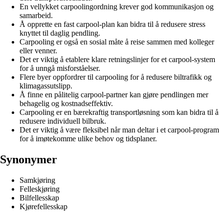
En vellykket carpoolingordning krever god kommunikasjon og
samarbeid.
Å opprette en fast carpool-plan kan bidra til å redusere stress
knyttet til daglig pendling.
Carpooling er også en sosial måte å reise sammen med kolleger
eller venner.
Det er viktig å etablere klare retningslinjer for et carpool-system
for å unngå misforståelser.
Flere byer oppfordrer til carpooling for å redusere biltrafikk og
klimagassutslipp.
Å finne en pålitelig carpool-partner kan gjøre pendlingen mer
behagelig og kostnadseffektiv.
Carpooling er en bærekraftig transportløsning som kan bidra til å
redusere individuell bilbruk.
Det er viktig å være fleksibel når man deltar i et carpool-program
for å imøtekomme ulike behov og tidsplaner.
Synonymer
Samkjøring
Felleskjøring
Bilfellesskap
Kjørefellesskap