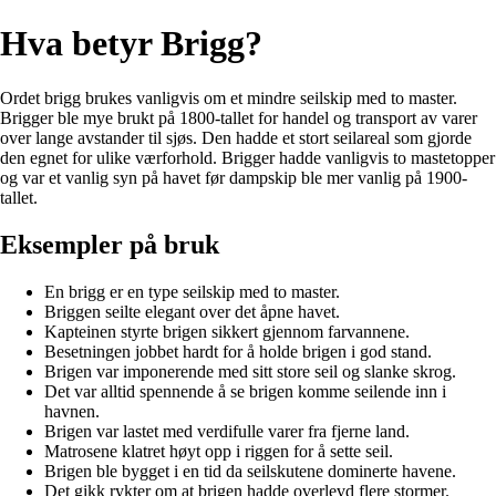
Hva betyr Brigg?
Ordet brigg brukes vanligvis om et mindre seilskip med to master.
Brigger ble mye brukt på 1800-tallet for handel og transport av varer
over lange avstander til sjøs. Den hadde et stort seilareal som gjorde
den egnet for ulike værforhold. Brigger hadde vanligvis to mastetopper
og var et vanlig syn på havet før dampskip ble mer vanlig på 1900-
tallet.
Eksempler på bruk
En brigg er en type seilskip med to master.
Briggen seilte elegant over det åpne havet.
Kapteinen styrte brigen sikkert gjennom farvannene.
Besetningen jobbet hardt for å holde brigen i god stand.
Brigen var imponerende med sitt store seil og slanke skrog.
Det var alltid spennende å se brigen komme seilende inn i
havnen.
Brigen var lastet med verdifulle varer fra fjerne land.
Matrosene klatret høyt opp i riggen for å sette seil.
Brigen ble bygget i en tid da seilskutene dominerte havene.
Det gikk rykter om at brigen hadde overlevd flere stormer.