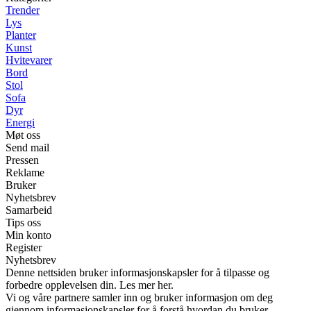
Trender
Lys
Planter
Kunst
Hvitevarer
Bord
Stol
Sofa
Dyr
Energi
Møt oss
Send mail
Pressen
Reklame
Bruker
Nyhetsbrev
Samarbeid
Tips oss
Min konto
Register
Nyhetsbrev
Denne nettsiden bruker informasjonskapsler for å tilpasse og
forbedre opplevelsen din. Les mer her.
Vi og våre partnere samler inn og bruker informasjon om deg
gjennom informasjonskapsler for å forstå hvordan du bruker