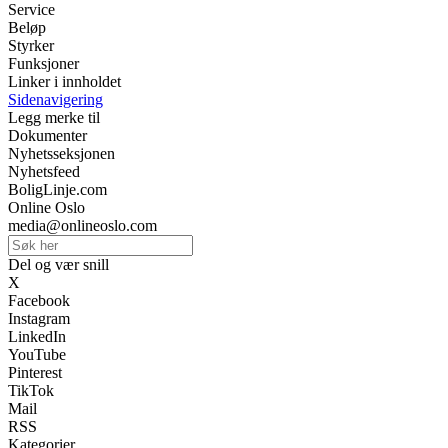
Service
Beløp
Styrker
Funksjoner
Linker i innholdet
Sidenavigering
Legg merke til
Dokumenter
Nyhetsseksjonen
Nyhetsfeed
BoligLinje.com
Online Oslo
media@onlineoslo.com
Del og vær snill
X
Facebook
Instagram
LinkedIn
YouTube
Pinterest
TikTok
Mail
RSS
Kategorier