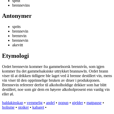
sprut
brennevins
Antonymer
sprits
brennevin
brennvin
brennevin
akevitt
Etymologi
Ordet brennevin kommer fra gammelnorsk brennivín, som igjen
kommer fra det gammelsaksiske uttrykket brannawīn. Ordet brann
viser til at drikken tidligere ble laget ved å brenne destillert vin, mens
vin viser til den opprinnelige bruken av druer i produksjonen.
Brennevin refererer derfor til alkoholholdige drikker som har blitt
destillert, noe som gir dem en høyere alkoholprosent enn vanlig vin
eller øl.
baldakinskap
•
vemmelig
•
andel
•
popup
•
gjelder
•
matpause
•
holisme
•
stoiker
•
kabaret
•