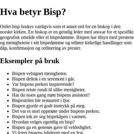
Hva betyr Bisp?
Ordet bisp brukes vanligvis som et annet ord for en biskop i den
norske kirken. En biskop er en geistlig leder med ansvar for et spesifikt
geografisk område eller et bispedømme. Bispen har tilsyn med prestene
og menighetene i sitt bispedømme og utfører kirkelige handlinger som
dåp, konfirmasjon og ordinering av prester.
Eksempler på bruk
Bispen velsignet menigheten.
Bispen deltok i en seremoni i går.
Var bispens preken inspirerende?
Bispen reiste rundt til ulike menigheter.
Har du noen gang møtt bispens assistent?
Bispestolen ble restaurert i fjor.
Bispen gjorde et godt inntrykk på meg.
Det var et stort oppmøte under bispens preken.
Bispen tok av seg bispekåpen i varmen.
Hvordan velges egentlig en bisp?
Bispen ga en generøs gave til veldedighet.
Vi feiret bispens jubileum med en fest.