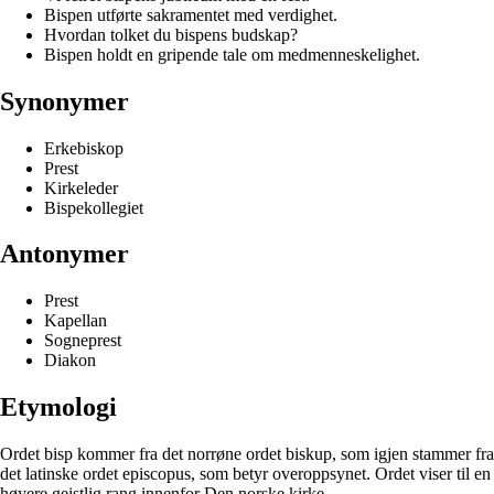
Bispen utførte sakramentet med verdighet.
Hvordan tolket du bispens budskap?
Bispen holdt en gripende tale om medmenneskelighet.
Synonymer
Erkebiskop
Prest
Kirkeleder
Bispekollegiet
Antonymer
Prest
Kapellan
Sogneprest
Diakon
Etymologi
Ordet bisp kommer fra det norrøne ordet biskup, som igjen stammer fra
det latinske ordet episcopus, som betyr overoppsynet. Ordet viser til en
høyere geistlig rang innenfor Den norske kirke.