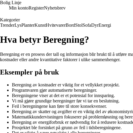
Bolig Linje
Min konto
Register
Nyhetsbrev
Kategorier
Trender
Lys
Planter
Kunst
Hvitevarer
Bord
Stol
Sofa
Dyr
Energi
Hva betyr Beregning?
Beregning er en prosess der tall og informasjon blir brukt til å utføre m
kostnader eller andre kvantitative faktorer i ulike sammenhenger.
Eksempler på bruk
Beregning av kostnader er viktig for et vellykket prosjekt.
Programvaren gjør automatiserte beregninger.
Beregningene viser at det er et potensial for innsparing.
Vi må gjøre grundige beregninger før vi tar en beslutning.
Feil i beregningene kan føre til store konsekvenser.
Beregning av skatter og avgifter er en viktig del av økonomistyr
Matematikkundervisningen fokuserer på problemløsning og bere
Beregning av energiforbruk er nødvendig for å redusere kostnade
Prosjektet ble forsinket på grunn av feil i tidsberegningene.
Det er viktig å være nøyaktig i alle beregninger.