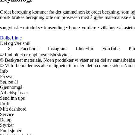
Ordet beregning kommer fra det gammelnorske ordet bergning, som igjen
norsk brukes beregning ofte om prosessen med å gjøre matematiske eller
sangvinsk
•
ortodoks
•
innsending
•
bore
•
vurdere
•
villahus
•
akasietr
Bolig Linje
Del og vær snill
X
Facebook
Instagram
LinkedIn
YouTube
Pin
© Innholdet er opphavsrettsbeskyttet.
© Beskyttet materiale. Noen produkter vi viser er en del av samarbeid
© Vi forbeholder oss alle rettigheter til materialet på denne siden. Noe
Info
Få svar
Spørsmål
Gjennomgå
Arbeidsplasser
Send inn tips
Profil
Mitt dashbord
Service
Beløp
Styrker
Funksjoner