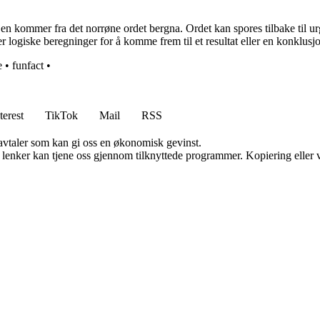
 kommer fra det norrøne ordet bergna. Ordet kan spores tilbake til ur
 logiske beregninger for å komme frem til et resultat eller en konklusj
e
•
funfact
•
terest
TikTok
Mail
RSS
savtaler som kan gi oss en økonomisk gevinst.
n lenker kan tjene oss gjennom tilknyttede programmer. Kopiering eller v