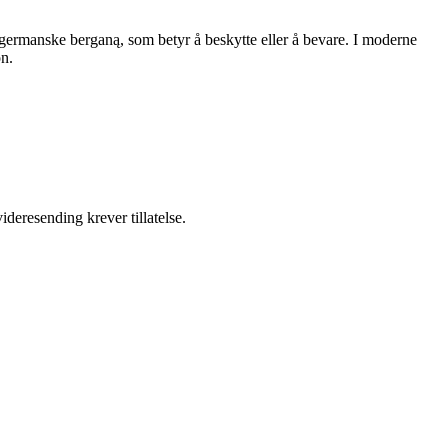
germanske berganą, som betyr å beskytte eller å bevare. I moderne
on.
ideresending krever tillatelse.