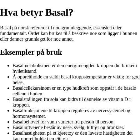
Hva betyr Basal?
Basal på norsk refererer til noe grunnleggende, essensielt eller
fundamentalt. Ordet kan brukes til å beskrive noe som ligger i bunnen
eller danner grunnlaget for noe annet.
Eksempler på bruk
Basalmetabolismen er den energimengden kroppen din bruker i
hviletilstand.
Å opprettholde en stabil basal kroppstemperatur er viktig for god
helse.
Basalcellekarsinom er en type hudkreft som oppstår i de basale
cellene i huden.
Basalstrålingen fra sola kan bidra til dannelse av vitamin D i
kroppen.
Basalfunksjonene til kroppen reguleres av nervesystemet og
hormonsystemet.
Basalbehovet for vann varierer fra person til person.
Basalluftveiene består av nese, svelg, luftrør og bronkier.
Basalhastigheten på et kjøretøy er den laveste hastigheten det
kan opprettholde i en gitt gir.