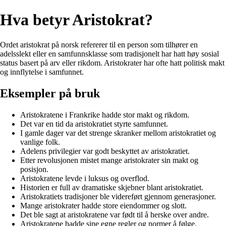
Hva betyr Aristokrat?
Ordet aristokrat på norsk refererer til en person som tilhører en
adelsslekt eller en samfunnsklasse som tradisjonelt har hatt høy sosial
status basert på arv eller rikdom. Aristokrater har ofte hatt politisk makt
og innflytelse i samfunnet.
Eksempler på bruk
Aristokratene i Frankrike hadde stor makt og rikdom.
Det var en tid da aristokratiet styrte samfunnet.
I gamle dager var det strenge skranker mellom aristokratiet og
vanlige folk.
Adelens privilegier var godt beskyttet av aristokratiet.
Etter revolusjonen mistet mange aristokrater sin makt og
posisjon.
Aristokratene levde i luksus og overflod.
Historien er full av dramatiske skjebner blant aristokratiet.
Aristokratiets tradisjoner ble videreført gjennom generasjoner.
Mange aristokrater hadde store eiendommer og slott.
Det ble sagt at aristokratene var født til å herske over andre.
Aristokratene hadde sine egne regler og normer å følge.