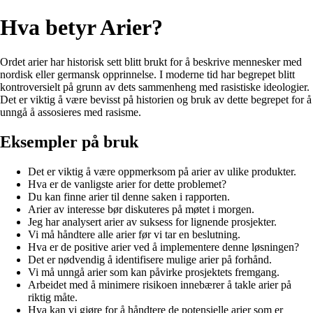
Hva betyr Arier?
Ordet arier har historisk sett blitt brukt for å beskrive mennesker med
nordisk eller germansk opprinnelse. I moderne tid har begrepet blitt
kontroversielt på grunn av dets sammenheng med rasistiske ideologier.
Det er viktig å være bevisst på historien og bruk av dette begrepet for å
unngå å assosieres med rasisme.
Eksempler på bruk
Det er viktig å være oppmerksom på arier av ulike produkter.
Hva er de vanligste arier for dette problemet?
Du kan finne arier til denne saken i rapporten.
Arier av interesse bør diskuteres på møtet i morgen.
Jeg har analysert arier av suksess for lignende prosjekter.
Vi må håndtere alle arier før vi tar en beslutning.
Hva er de positive arier ved å implementere denne løsningen?
Det er nødvendig å identifisere mulige arier på forhånd.
Vi må unngå arier som kan påvirke prosjektets fremgang.
Arbeidet med å minimere risikoen innebærer å takle arier på
riktig måte.
Hva kan vi gjøre for å håndtere de potensielle arier som er