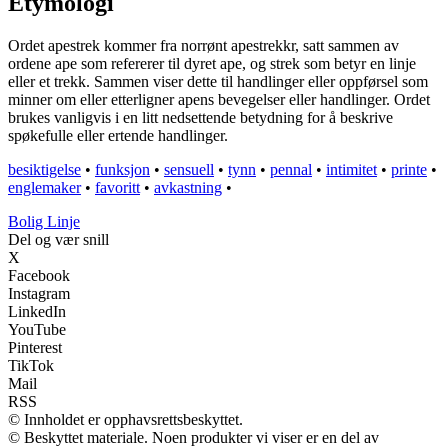
Etymologi
Ordet apestrek kommer fra norrønt apestrekkr, satt sammen av
ordene ape som refererer til dyret ape, og strek som betyr en linje
eller et trekk. Sammen viser dette til handlinger eller oppførsel som
minner om eller etterligner apens bevegelser eller handlinger. Ordet
brukes vanligvis i en litt nedsettende betydning for å beskrive
spøkefulle eller ertende handlinger.
besiktigelse
•
funksjon
•
sensuell
•
tynn
•
pennal
•
intimitet
•
printe
•
englemaker
•
favoritt
•
avkastning
•
Bolig Linje
Del og vær snill
X
Facebook
Instagram
LinkedIn
YouTube
Pinterest
TikTok
Mail
RSS
© Innholdet er opphavsrettsbeskyttet.
© Beskyttet materiale. Noen produkter vi viser er en del av