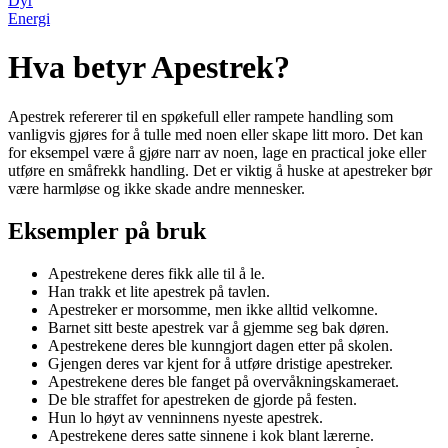
Dyr
Energi
Hva betyr Apestrek?
Apestrek refererer til en spøkefull eller rampete handling som
vanligvis gjøres for å tulle med noen eller skape litt moro. Det kan
for eksempel være å gjøre narr av noen, lage en practical joke eller
utføre en småfrekk handling. Det er viktig å huske at apestreker bør
være harmløse og ikke skade andre mennesker.
Eksempler på bruk
Apestrekene deres fikk alle til å le.
Han trakk et lite apestrek på tavlen.
Apestreker er morsomme, men ikke alltid velkomne.
Barnet sitt beste apestrek var å gjemme seg bak døren.
Apestrekene deres ble kunngjort dagen etter på skolen.
Gjengen deres var kjent for å utføre dristige apestreker.
Apestrekene deres ble fanget på overvåkningskameraet.
De ble straffet for apestreken de gjorde på festen.
Hun lo høyt av venninnens nyeste apestrek.
Apestrekene deres satte sinnene i kok blant lærerne.