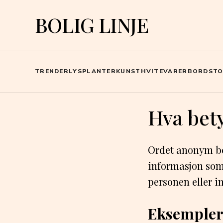
BOLIG LINJE
TRENDER
LYS
PLANTER
KUNST
HVITEVARER
BORD
ST
Hva bet
Ordet anonym bet
informasjon som 
personen eller i
Eksempler