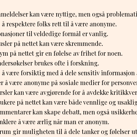
eldelser kan være nyttige, men også problemati
g å respektere folks rett til å være anonyme.
asjoner til veldedige formål er vanlig.
sler på nettet kan være skremmende.
m på nettet gir en følelse av frihet for noen.
ersøkelser brukes ofte i forskning.
g å være forsiktig med å dele sensitiv informasjo
r å være anonyme på sosiale medier for personve
sler kan være avgjørende for å avdekke kritikkver
kere på nettet kan være både vennlige og usaklig
mentarer kan skape debatt, men også usikkerhe
enklere å være ærlig når man er anonym.
m gir muligheten til å dele tanker og følelser ut