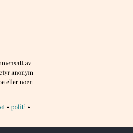
mmensatt av
betyr anonym
oe eller noen
et
•
politi
•