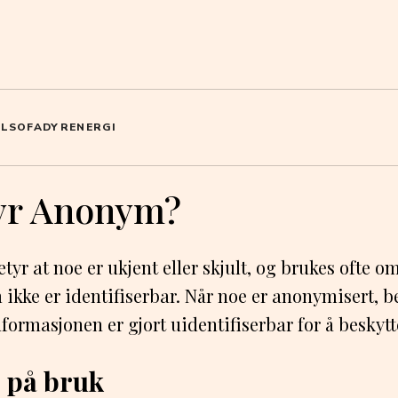
OL
SOFA
DYR
ENERGI
yr Anonym?
yr at noe er ukjent eller skjult, og brukes ofte om
ikke er identifiserbar. Når noe er anonymisert, be
nformasjonen er gjort uidentifiserbar for å beskyt
 på bruk