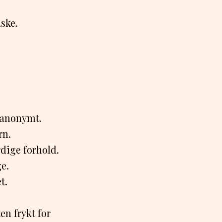
ske.
n anonymt.
rn.
dige forhold.
e.
t.
en frykt for