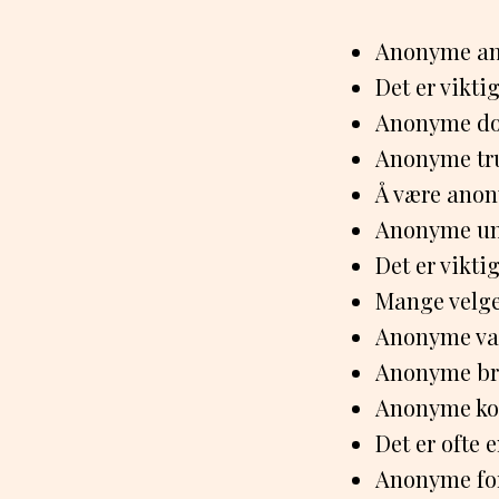
Anonyme anm
Det er vikti
Anonyme don
Anonyme tru
Å være anony
Anonyme und
Det er vikti
Mange velge
Anonyme var
Anonyme bru
Anonyme kom
Det er ofte 
Anonyme foru