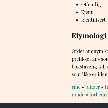
Offentlig
Kjent
Identifisert
Etymologi
Ordet anonym ko
prefikset an- s
bokstavelig talt
som ikke er identi
rine
•
blitzer
•
t
rondo
•
forbedr