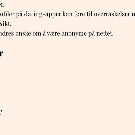
r.
filer på dating-apper kan føre til overraskelser
sikt.
ndres ønske om å være anonyme på nettet.
r
r