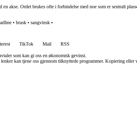
d en akse. Ordet brukes ofte i forbindelse med noe som er sentralt plasser
adline
•
brask
•
sangvinsk
•
terest
TikTok
Mail
RSS
savtaler som kan gi oss en økonomisk gevinst.
n lenker kan tjene oss gjennom tilknyttede programmer. Kopiering eller v