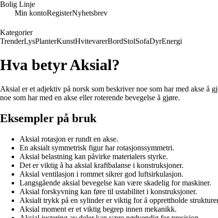
Bolig Linje
Min konto
Register
Nyhetsbrev
Kategorier
Trender
Lys
Planter
Kunst
Hvitevarer
Bord
Stol
Sofa
Dyr
Energi
Hva betyr Aksial?
Aksial er et adjektiv på norsk som beskriver noe som har med akse å gjø
noe som har med en akse eller roterende bevegelse å gjøre.
Eksempler på bruk
Aksial rotasjon er rundt en akse.
En aksialt symmetrisk figur har rotasjonssymmetri.
Aksial belastning kan påvirke materialers styrke.
Det er viktig å ha aksial kraftbalanse i konstruksjoner.
Aksial ventilasjon i rommet sikrer god luftsirkulasjon.
Langsgående aksial bevegelse kan være skadelig for maskiner.
Aksial forskyvning kan føre til ustabilitet i konstruksjoner.
Aksialt trykk på en sylinder er viktig for å opprettholde strukture
Aksial moment er et viktig begrep innen mekanikk.
Aksial justering av deler kan være nødvendig for presisjon.