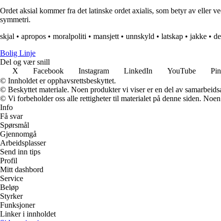
Ordet aksial kommer fra det latinske ordet axialis, som betyr av eller ve
symmetri.
skjal
•
apropos
•
moralpoliti
•
mansjett
•
unnskyld
•
latskap
•
jakke
•
de
Bolig Linje
Del og vær snill
X
Facebook
Instagram
LinkedIn
YouTube
Pin
© Innholdet er opphavsrettsbeskyttet.
© Beskyttet materiale. Noen produkter vi viser er en del av samarbeid
© Vi forbeholder oss alle rettigheter til materialet på denne siden. Noe
Info
Få svar
Spørsmål
Gjennomgå
Arbeidsplasser
Send inn tips
Profil
Mitt dashbord
Service
Beløp
Styrker
Funksjoner
Linker i innholdet