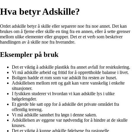
Hva betyr Adskille?
Ordet adskille betyr å skille eller separere noe fra noe annet. Det kan
brukes om å fjerne eller skille en ting fra en annen, eller å sette grenser
mellom ulike elementer eller grupper. Det er et verb som beskriver
handlingen av å skille noe fra hverandre.
Eksempler på bruk
Det er viktig å adskille plastikk fra annet avfall for resirkulering.
Vi må adskille arbeid og fritid for å opprettholde balanse i livet.
Boligen hadde et rom som var adskilt fra resten av huset.
Adskillelsen mellom rett og galt kan være vanskelig i enkelte
situasjoner.
I fysikken studerer vi hvordan vi kan adskille lys i ulike
bølgelengder.
Et gjerde ble satt opp for å adskille det private området fra
offentlig terreng.
Vi må adskille sannhet fra løgn i denne saken.
Adskillelsen av eggene var nødvendig for å hindre at de skulle
knuses.
Det er viktig å kunne adskille følelsene fra rasjonelle